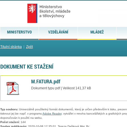
MINISTERSTVO
VZDĚLÁVÁNÍ
MLÁDEŽ
Titulní stránka
|
Zpět
DOKUMENT KE STAŽENÍ
M.FATURA.pdf
Dokument typu pdf | Velikost 141,37 kB
Typ souboru:
Univerzálně použitelný formát dokumentů, který je určen především k tisku, prezen
tisknout jej lze např. v programu
Adobe Reader
, vytvářet v mnoha kancelářských a grafických pr
doporučován k použití na webu.
Počet stažení:
144
Soubor publikován:
2020-10-08 12:35:01, Tereza Daňková Mgr. Bc.