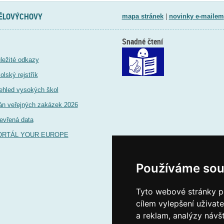
TĚLOVÝCHOVY
mapa stránek
|
novinky e-mailem
Snadné čtení
ležité odkazy
olský rejstřík
ehled vysokých škol
án veřejných zakázek 2026
evřená data
ORTÁL YOUR EUROPE
Používáme sou
Tyto webové stránky po
cílem vylepšení uživat
a reklam, analýzy návš