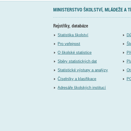
MINISTERSTVO ŠKOLSTVÍ, MLÁDEŽE A 
Rejstříky, databáze
Statistika školství
Dů
Pro veřejnost
Šk
O školské statistice
Př
Sběry statistických dat
Pl
Statistické výstupy a analýzy
Ot
Číselníky a klasifikace
P
Adresáře školských institucí