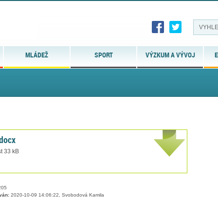
MLÁDEŽ
SPORT
VÝZKUM A VÝVOJ
E
.docx
t 33 kB
05
ván:
2020-10-09 14:06:22, Svobodová Kamila