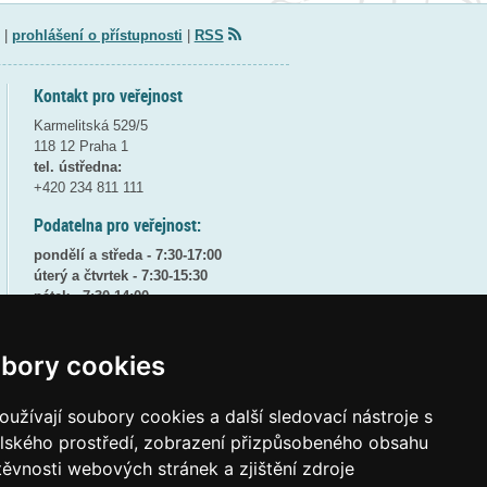
|
prohlášení o přístupnosti
|
RSS
Kontakt pro veřejnost
Karmelitská 529/5
118 12 Praha 1
tel. ústředna:
+420 234 811 111
Podatelna pro veřejnost:
pondělí a středa - 7:30-17:00
úterý a čtvrtek - 7:30-15:30
pátek - 7:30-14:00
8:30 - 9:30 - bezpečnostní přestávka
bory cookies
(více informací
ZDE
)
Elektronická podatelna:
užívají soubory cookies a další sledovací nástroje s
posta@msmt
gov
cz
elského prostředí, zobrazení přizpůsobeného obsahu
ID datové schránky:
vidaawt
těvnosti webových stránek a zjištění zdroje