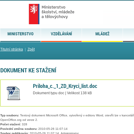
MINISTERSTVO
VZDĚLÁVÁNÍ
MLÁDEŽ
Titulní stránka
|
Zpět
DOKUMENT KE STAŽENÍ
Priloha_c._1_ZD_Kryci_list.doc
Dokument typu doc | Velikost 138 kB
Typ souboru:
Textový dokument Microsoft Office, vytvořený v editoru Word, otevřít lze v kancelářs
OpenOffice.org od verze 2.
Počet stažení:
328
Poslední změna souboru:
2010-05-26 11:07:14
Soubor publikován:
2010-05-26 11:07:14, Administrator