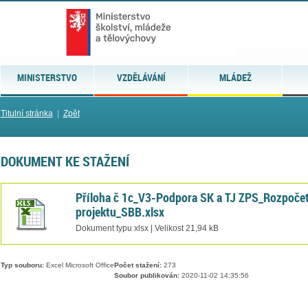
MINISTERSTVO
VZDĚLÁVÁNÍ
MLÁDEŽ
Titulní stránka
|
Zpět
DOKUMENT KE STAŽENÍ
Příloha č 1c_V3-Podpora SK a TJ ZPS_Rozpoče
projektu_SBB.xlsx
Dokument typu xlsx | Velikost 21,94 kB
Typ souboru:
Excel Microsoft Office
Počet stažení:
273
Soubor publikován:
2020-11-02 14:35:56