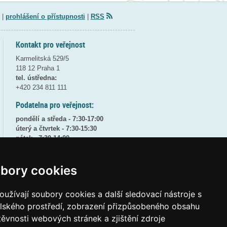
|
prohlášení o přístupnosti
|
RSS
Kontakt pro veřejnost
Karmelitská 529/5
118 12 Praha 1
tel. ústředna:
+420 234 811 111
Podatelna pro veřejnost:
pondělí a středa - 7:30-17:00
úterý a čtvrtek - 7:30-15:30
pátek - 7:30-14:00
8:30 - 9:30 - bezpečnostní přestávka
bory cookies
(více informací
ZDE
)
Elektronická podatelna:
užívají soubory cookies a další sledovací nástroje s
posta@msmt
gov
cz
elského prostředí, zobrazení přizpůsobeného obsahu
ID datové schránky:
vidaawt
těvnosti webových stránek a zjištění zdroje