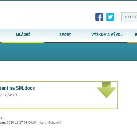
MLÁDEŽ
SPORT
VÝZKUM A VÝVOJ
E
azení na SM.docx
t 32,62 kB
42
ván:
2020-11-27 08:00:06, Ivana Michalová