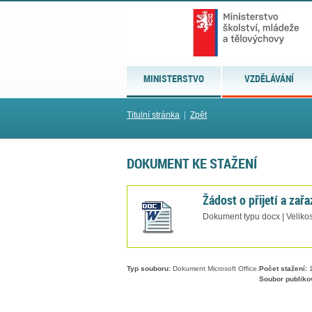
MINISTERSTVO
VZDĚLÁVÁNÍ
Titulní stránka
|
Zpět
DOKUMENT KE STAŽENÍ
Žádost o přijetí a zař
Dokument typu docx | Velikos
Typ souboru:
Dokument Microsoft Office.
Počet stažení:
1
Soubor publiko