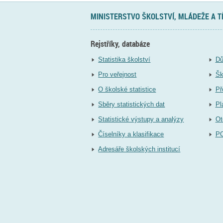
MINISTERSTVO ŠKOLSTVÍ, MLÁDEŽE A 
Rejstříky, databáze
Statistika školství
Dů
Pro veřejnost
Šk
O školské statistice
Př
Sběry statistických dat
Pl
Statistické výstupy a analýzy
Ot
Číselníky a klasifikace
P
Adresáře školských institucí