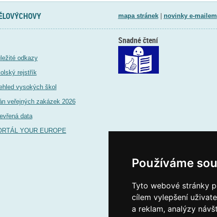
TĚLOVÝCHOVY
mapa stránek
|
novinky e-mailem
Snadné čtení
ležité odkazy
olský rejstřík
ehled vysokých škol
án veřejných zakázek 2026
evřená data
ORTÁL YOUR EUROPE
Používáme sou
Tyto webové stránky po
cílem vylepšení uživat
a reklam, analýzy návš