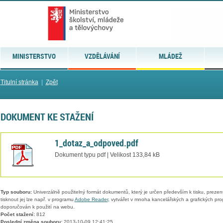
MINISTERSTVO
VZDĚLÁVÁNÍ
MLÁDEŽ
Titulní stránka
|
Zpět
DOKUMENT KE STAŽENÍ
1_dotaz_a_odpoved.pdf
Dokument typu pdf | Velikost 133,84 kB
Typ souboru:
Univerzálně použitelný formát dokumentů, který je určen především k tisku, prezen
tisknout jej lze např. v programu
Adobe Reader
, vytvářet v mnoha kancelářských a grafických pr
doporučován k použití na webu.
Počet stažení:
812
Poslední změna souboru:
2013-10-09 12:41:25