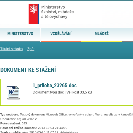
MINISTERSTVO
VZDĚLÁVÁNÍ
MLÁDEŽ
Titulní stránka
|
Zpět
DOKUMENT KE STAŽENÍ
1_priloha_23265.doc
Dokument typu doc | Velikost 33,5 kB
Typ souboru:
Textový dokument Microsoft Office, vytvořený v editoru Word, otevřít lze v kancelářs
OpenOffice.org od verze 2.
Počet stažení:
595
Poslední změna souboru:
2013-10-03 21:44:09
Soubor publikován:
2010-05-26 11:07:17, Administrator