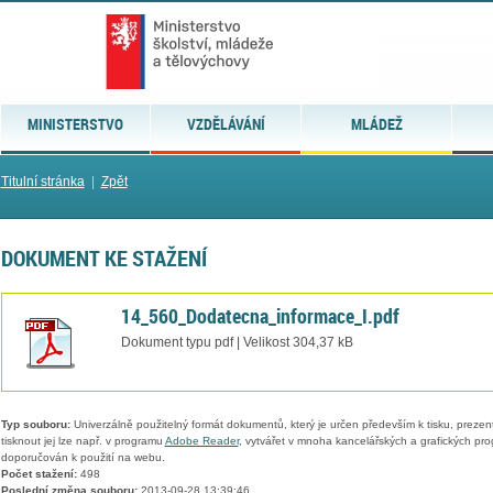
MINISTERSTVO
VZDĚLÁVÁNÍ
MLÁDEŽ
Titulní stránka
|
Zpět
DOKUMENT KE STAŽENÍ
14_560_Dodatecna_informace_I.pdf
Dokument typu pdf | Velikost 304,37 kB
Typ souboru:
Univerzálně použitelný formát dokumentů, který je určen především k tisku, prezen
tisknout jej lze např. v programu
Adobe Reader
, vytvářet v mnoha kancelářských a grafických pr
doporučován k použití na webu.
Počet stažení:
498
Poslední změna souboru:
2013-09-28 13:39:46