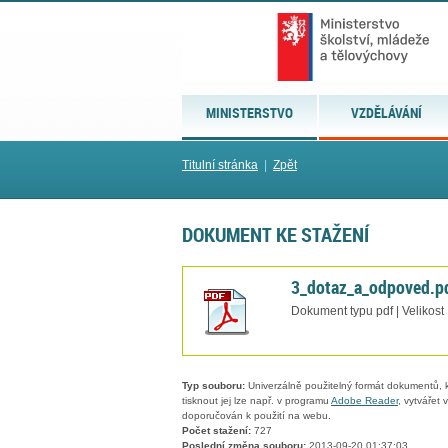
MINISTERSTVO
VZDĚLÁVÁNÍ
Titulní stránka
|
Zpět
DOKUMENT KE STAŽENÍ
3_dotaz_a_odpoved.p
Dokument typu pdf | Velikost
Typ souboru:
Univerzálně použitelný formát dokumentů, kt
tisknout jej lze např. v programu
Adobe Reader
, vytvářet
doporučován k použití na webu.
Počet stažení:
727
Poslední změna souboru:
2013-09-20 01:37:03