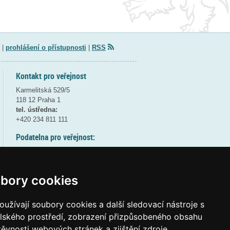
|
prohlášení o přístupnosti
|
RSS
Kontakt pro veřejnost
Karmelitská 529/5
118 12 Praha 1
tel. ústředna:
+420 234 811 111
Podatelna pro veřejnost:
pondělí a středa - 7:30-17:00
úterý a čtvrtek - 7:30-15:30
pátek - 7:30-14:00
bory cookies
8:30 - 9:30 - bezpečnostní přestávka
(více informací
ZDE
)
užívají soubory cookies a další sledovací nástroje s
elského prostředí, zobrazení přizpůsobeného obsahu
Elektronická podatelna:
těvnosti webových stránek a zjištění zdroje
posta@msmt
gov
cz