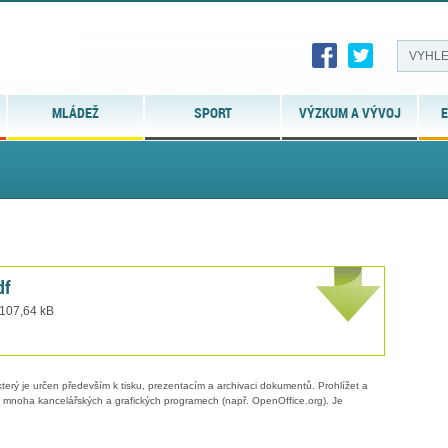
MLÁDEŽ
SPORT
VÝZKUM A VÝVOJ
E
df
 107,64 kB
erý je určen především k tisku, prezentacím a archivaci dokumentů. Prohlížet a
 v mnoha kancelářských a grafických programech (např. OpenOffice.org). Je