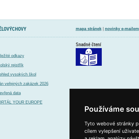
TĚLOVÝCHOVY
mapa stránek
|
novinky e-mailem
Snadné čtení
ležité odkazy
olský rejstřík
ehled vysokých škol
án veřejných zakázek 2026
evřená data
ORTÁL YOUR EUROPE
Používáme sou
Tyto webové stránky po
cílem vylepšení uživat
a reklam, analýzy návš