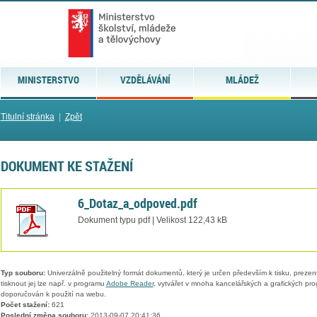
MINISTERSTVO
VZDĚLÁVÁNÍ
MLÁDEŽ
Titulní stránka
|
Zpět
DOKUMENT KE STAŽENÍ
6_Dotaz_a_odpoved.pdf
Dokument typu pdf | Velikost 122,43 kB
Typ souboru:
Univerzálně použitelný formát dokumentů, který je určen především k tisku, prezen
tisknout jej lze např. v programu
Adobe Reader
, vytvářet v mnoha kancelářských a grafických pr
doporučován k použití na webu.
Počet stažení:
621
Poslední změna souboru:
2013-09-07 20:41:36