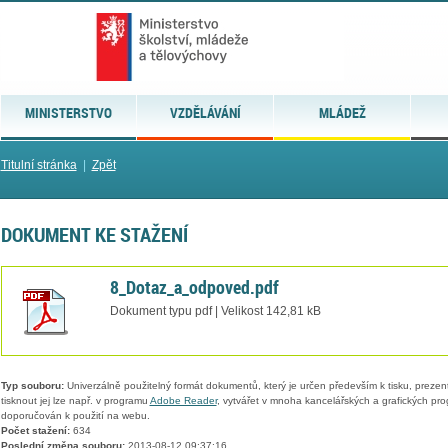
MINISTERSTVO
VZDĚLÁVÁNÍ
MLÁDEŽ
Titulní stránka
|
Zpět
DOKUMENT KE STAŽENÍ
8_Dotaz_a_odpoved.pdf
Dokument typu pdf | Velikost 142,81 kB
Typ souboru:
Univerzálně použitelný formát dokumentů, který je určen především k tisku, prezen
tisknout jej lze např. v programu
Adobe Reader
, vytvářet v mnoha kancelářských a grafických pr
doporučován k použití na webu.
Počet stažení:
634
Poslední změna souboru:
2013-08-12 09:37:16