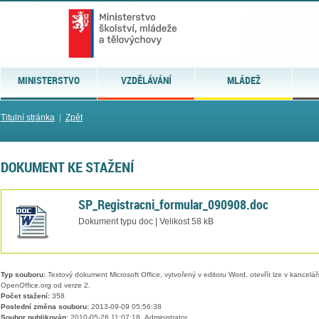
MINISTERSTVO
VZDĚLÁVÁNÍ
MLÁDEŽ
Titulní stránka
|
Zpět
DOKUMENT KE STAŽENÍ
SP_Registracni_formular_090908.doc
Dokument typu doc | Velikost 58 kB
Typ souboru:
Textový dokument Microsoft Office, vytvořený v editoru Word, otevřít lze v kancelářs
OpenOffice.org od verze 2.
Počet stažení:
358
Poslední změna souboru:
2013-09-09 05:56:38
Soubor publikován:
2010-05-26 11:07:18, Administrator