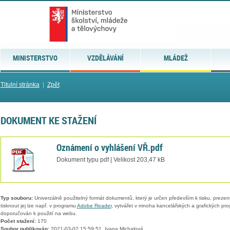
MINISTERSTVO
VZDĚLÁVÁNÍ
MLÁDEŽ
Titulní stránka
|
Zpět
DOKUMENT KE STAŽENÍ
Oznámení o vyhlášení VŘ.pdf
Dokument typu pdf | Velikost 203,47 kB
Typ souboru:
Univerzálně použitelný formát dokumentů, který je určen především k tisku, prezen
tisknout jej lze např. v programu
Adobe Reader
, vytvářet v mnoha kancelářských a grafických pr
doporučován k použití na webu.
Počet stažení:
170
Soubor publikován:
2021-03-02 15:59:51, Ivana Michalová