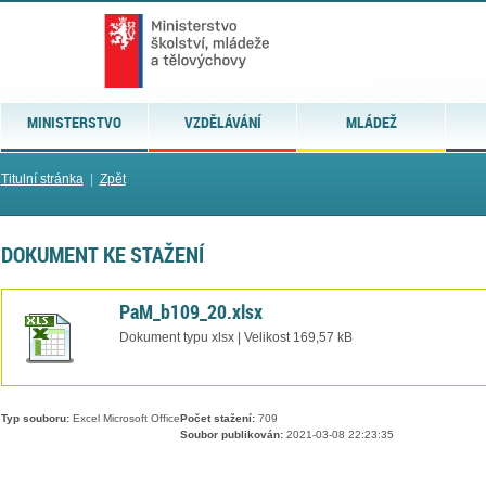
MINISTERSTVO
VZDĚLÁVÁNÍ
MLÁDEŽ
Titulní stránka
|
Zpět
DOKUMENT KE STAŽENÍ
PaM_b109_20.xlsx
Dokument typu xlsx | Velikost 169,57 kB
Typ souboru:
Excel Microsoft Office
Počet stažení:
709
Soubor publikován:
2021-03-08 22:23:35