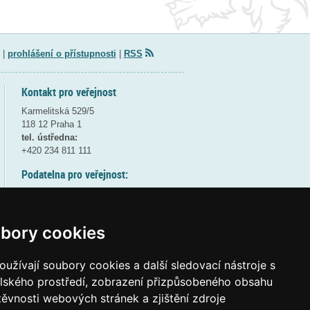
|
prohlášení o přístupnosti
|
RSS
Kontakt pro veřejnost
Karmelitská 529/5
118 12 Praha 1
tel. ústředna:
+420 234 811 111
Podatelna pro veřejnost:
pondělí a středa - 7:30-17:00
úterý a čtvrtek - 7:30-15:30
pátek - 7:30-14:00
bory cookies
8:30 - 9:30 - bezpečnostní přestávka
(více informací
ZDE
)
užívají soubory cookies a další sledovací nástroje s
elského prostředí, zobrazení přizpůsobeného obsahu
Elektronická podatelna:
těvnosti webových stránek a zjištění zdroje
posta@msmt
gov
cz