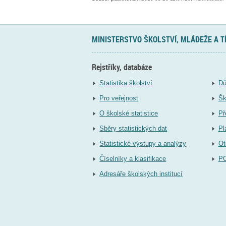
MINISTERSTVO ŠKOLSTVÍ, MLÁDEŽE A 
Rejstříky, databáze
Statistika školství
Dů
Pro veřejnost
Šk
O školské statistice
Př
Sběry statistických dat
Pl
Statistické výstupy a analýzy
Ot
Číselníky a klasifikace
P
Adresáře školských institucí