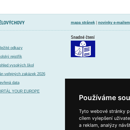
TĚLOVÝCHOVY
mapa stránek
|
novinky e-mailem
Snadné čtení
ležité odkazy
olský rejstřík
ehled vysokých škol
án veřejných zakázek 2026
evřená data
ORTÁL YOUR EUROPE
Používáme sou
Tyto webové stránky po
cílem vylepšení uživat
a reklam, analýzy návš