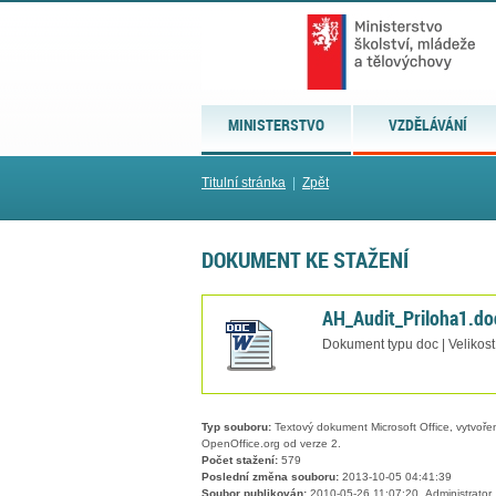
MINISTERSTVO
VZDĚLÁVÁNÍ
Titulní stránka
|
Zpět
DOKUMENT KE STAŽENÍ
AH_Audit_Priloha1.do
Dokument typu doc | Velikost
Typ souboru:
Textový dokument Microsoft Office, vytvořený
OpenOffice.org od verze 2.
Počet stažení:
579
Poslední změna souboru:
2013-10-05 04:41:39
Soubor publikován:
2010-05-26 11:07:20, Administrator