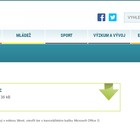
MLÁDEŽ
SPORT
VÝZKUM A VÝVOJ
E
c
 36 kB
 v editoru Word, otevřít lze v kancelářském balíku Microsoft Office či