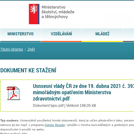
MINISTERSTVO
VZDĚLÁVÁNÍ
MLÁDEŽ
Titulní stránka
|
Zpět
DOKUMENT KE STAŽENÍ
Usnsesní vlády ČR ze dne 19. dubna 2021 č. 39
mimořádným opatřením Ministerstva
zdravotnictví.pdf
Dokument typu pdf | Velikost 198,05 kB
Typ souboru:
Univerzálně použitelný formát dokumentů, který je určen především k tisku, prezen
tisknout jej lze např. v programu
Adobe Reader
, vytvářet v mnoha kancelářských a grafických pr
doporučován k použití na webu.
Počet stažení:
860