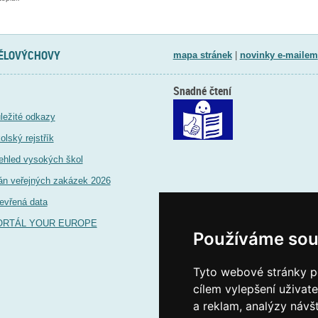
TĚLOVÝCHOVY
mapa stránek
|
novinky e-mailem
Snadné čtení
ležité odkazy
olský rejstřík
ehled vysokých škol
án veřejných zakázek 2026
evřená data
ORTÁL YOUR EUROPE
Používáme sou
Tyto webové stránky po
cílem vylepšení uživat
a reklam, analýzy návš