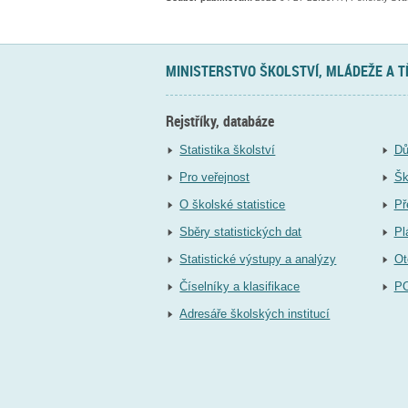
MINISTERSTVO ŠKOLSTVÍ, MLÁDEŽE A 
Rejstříky, databáze
Statistika školství
Dů
Pro veřejnost
Šk
O školské statistice
Př
Sběry statistických dat
Pl
Statistické výstupy a analýzy
Ot
Číselníky a klasifikace
P
Adresáře školských institucí