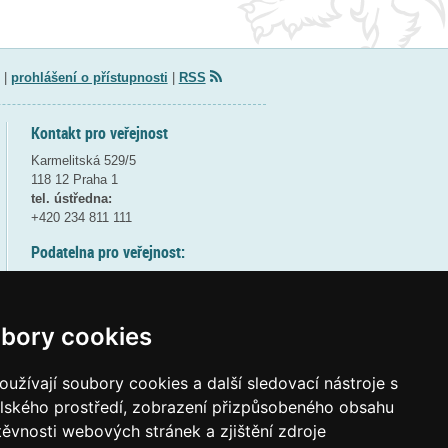
|
prohlášení o přístupnosti
|
RSS
Kontakt pro veřejnost
Karmelitská 529/5
118 12 Praha 1
tel. ústředna:
+420 234 811 111
Podatelna pro veřejnost:
pondělí a středa - 7:30-17:00
úterý a čtvrtek - 7:30-15:30
pátek - 7:30-14:00
bory cookies
8:30 - 9:30 - bezpečnostní přestávka
(více informací
ZDE
)
užívají soubory cookies a další sledovací nástroje s
elského prostředí, zobrazení přizpůsobeného obsahu
Elektronická podatelna:
těvnosti webových stránek a zjištění zdroje
posta@msmt
gov
cz