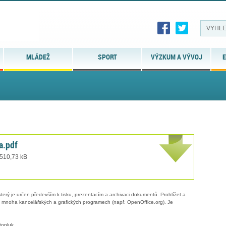
MLÁDEŽ
SPORT
VÝZKUM A VÝVOJ
E
a.pdf
 510,73 kB
erý je určen především k tisku, prezentacím a archivaci dokumentů. Prohlížet a
 v mnoha kancelářských a grafických programech (např. OpenOffice.org). Je
topluk