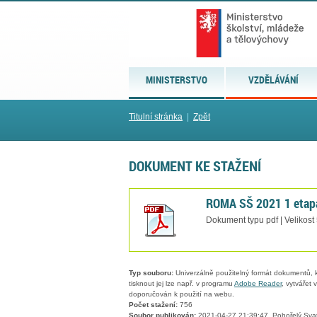
MINISTERSTVO
VZDĚLÁVÁNÍ
Titulní stránka
|
Zpět
DOKUMENT KE STAŽENÍ
ROMA SŠ 2021 1 etap
Dokument typu pdf | Velikost
Typ souboru:
Univerzálně použitelný formát dokumentů, kt
tisknout jej lze např. v programu
Adobe Reader
, vytvářet
doporučován k použití na webu.
Počet stažení:
756
Soubor publikován:
2021-04-27 21:39:47, Pohořelý Sva