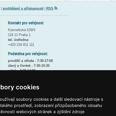
|
prohlášení o přístupnosti
|
RSS
Kontakt pro veřejnost
Karmelitská 529/5
118 12 Praha 1
tel. ústředna:
+420 234 811 111
Podatelna pro veřejnost:
pondělí a středa - 7:30-17:00
úterý a čtvrtek - 7:30-15:30
pátek - 7:30-14:00
8:30 - 9:30 - bezpečnostní přestávka
bory cookies
(více informací
ZDE
)
Elektronická podatelna:
užívají soubory cookies a další sledovací nástroje s
posta@msmt
gov
cz
elského prostředí, zobrazení přizpůsobeného obsahu
ID datové schránky:
vidaawt
těvnosti webových stránek a zjištění zdroje