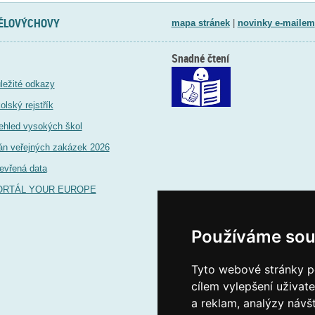
TĚLOVÝCHOVY
mapa stránek
|
novinky e-mailem
Snadné čtení
ležité odkazy
olský rejstřík
ehled vysokých škol
án veřejných zakázek 2026
evřená data
ORTÁL YOUR EUROPE
Používáme sou
Tyto webové stránky po
cílem vylepšení uživat
a reklam, analýzy návš