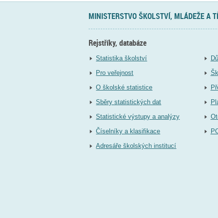
MINISTERSTVO ŠKOLSTVÍ, MLÁDEŽE A 
Rejstříky, databáze
Statistika školství
Dů
Pro veřejnost
Šk
O školské statistice
Př
Sběry statistických dat
Pl
Statistické výstupy a analýzy
Ot
Číselníky a klasifikace
P
Adresáře školských institucí