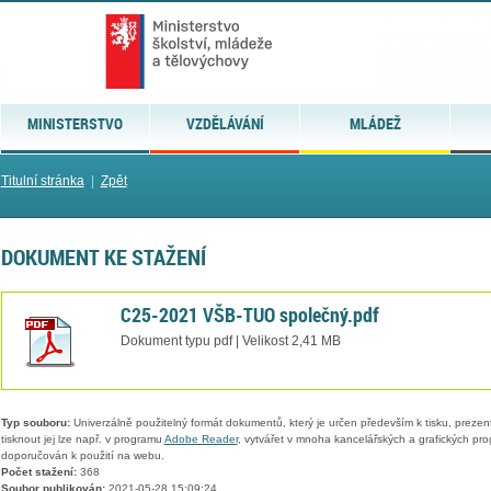
MINISTERSTVO
VZDĚLÁVÁNÍ
MLÁDEŽ
Titulní stránka
|
Zpět
DOKUMENT KE STAŽENÍ
C25-2021 VŠB-TUO společný.pdf
Dokument typu pdf | Velikost 2,41 MB
Typ souboru:
Univerzálně použitelný formát dokumentů, který je určen především k tisku, prezen
tisknout jej lze např. v programu
Adobe Reader
, vytvářet v mnoha kancelářských a grafických pr
doporučován k použití na webu.
Počet stažení:
368
Soubor publikován:
2021-05-28 15:09:24