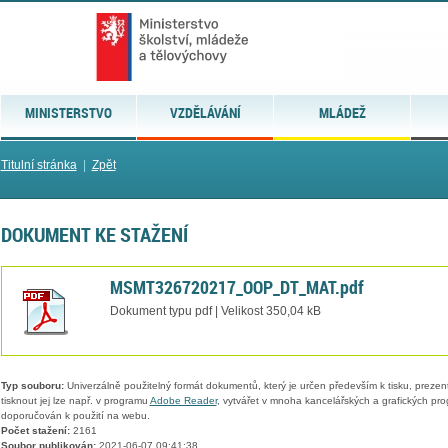
MINISTERSTVO
VZDĚLÁVÁNÍ
MLÁDEŽ
Titulní stránka
|
Zpět
DOKUMENT KE STAŽENÍ
MSMT326720217_OOP_DT_MAT.pdf
Dokument typu pdf | Velikost 350,04 kB
Typ souboru:
Univerzálně použitelný formát dokumentů, který je určen především k tisku, prezen
tisknout jej lze např. v programu
Adobe Reader
, vytvářet v mnoha kancelářských a grafických pr
doporučován k použití na webu.
Počet stažení:
2161
Soubor publikován:
2021-06-07 09:41:38