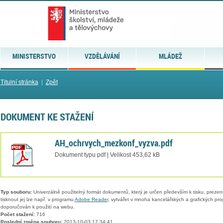
MINISTERSTVO
VZDĚLÁVÁNÍ
MLÁDEŽ
Titulní stránka
|
Zpět
DOKUMENT KE STAŽENÍ
AH_ochrvych_mezkonf_vyzva.pdf
Dokument typu pdf | Velikost 453,62 kB
Typ souboru:
Univerzálně použitelný formát dokumentů, který je určen především k tisku, prezen
tisknout jej lze např. v programu
Adobe Reader
, vytvářet v mnoha kancelářských a grafických pr
doporučován k použití na webu.
Počet stažení:
716
Poslední změna souboru:
2013-10-03 17:34:41