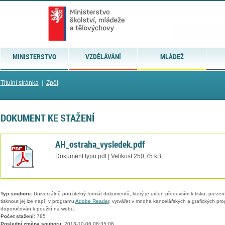
MINISTERSTVO
VZDĚLÁVÁNÍ
MLÁDEŽ
Titulní stránka
|
Zpět
DOKUMENT KE STAŽENÍ
AH_ostraha_vysledek.pdf
Dokument typu pdf | Velikost 250,75 kB
Typ souboru:
Univerzálně použitelný formát dokumentů, který je určen především k tisku, prezen
tisknout jej lze např. v programu
Adobe Reader
, vytvářet v mnoha kancelářských a grafických pr
doporučován k použití na webu.
Počet stažení:
785
Poslední změna souboru:
2013-10-06 08:35:08