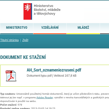
MINISTERSTVO
VZDĚLÁVÁNÍ
MLÁDEŽ
Titulní stránka
|
Zpět
DOKUMENT KE STAŽENÍ
AH_Sort_oznameniozruseni.pdf
Dokument typu pdf | Velikost 167,8 kB
Typ souboru:
Univerzálně použitelný formát dokumentů, který je určen především k tisku, prezen
tisknout jej lze např. v programu
Adobe Reader
, vytvářet v mnoha kancelářských a grafických pr
doporučován k použití na webu.
Počet stažení:
579
Poslední změna souboru:
2013-10-03 14:19:23