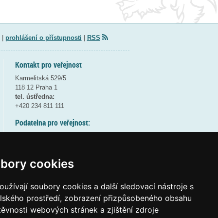
|
prohlášení o přístupnosti
|
RSS
Kontakt pro veřejnost
Karmelitská 529/5
118 12 Praha 1
tel. ústředna:
+420 234 811 111
Podatelna pro veřejnost:
pondělí a středa - 7:30-17:00
úterý a čtvrtek - 7:30-15:30
pátek - 7:30-14:00
bory cookies
8:30 - 9:30 - bezpečnostní přestávka
(více informací
ZDE
)
užívají soubory cookies a další sledovací nástroje s
elského prostředí, zobrazení přizpůsobeného obsahu
Elektronická podatelna:
těvnosti webových stránek a zjištění zdroje
posta@msmt
gov
cz