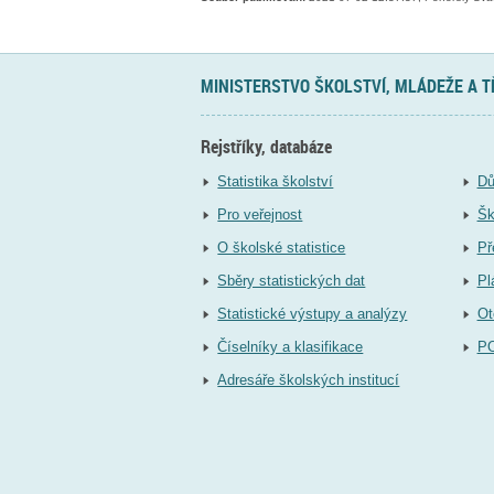
MINISTERSTVO ŠKOLSTVÍ, MLÁDEŽE A 
Rejstříky, databáze
Statistika školství
Dů
Pro veřejnost
Šk
O školské statistice
Př
Sběry statistických dat
Pl
Statistické výstupy a analýzy
Ot
Číselníky a klasifikace
P
Adresáře školských institucí