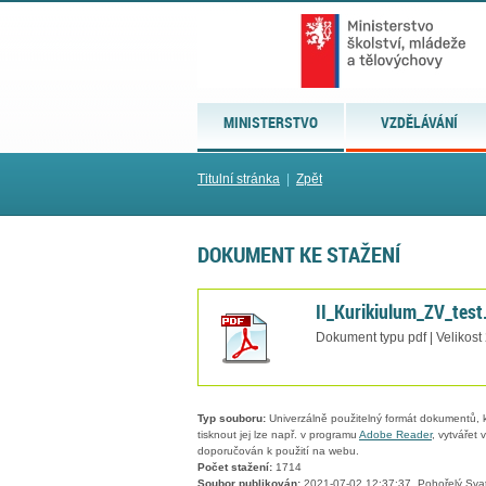
MINISTERSTVO
VZDĚLÁVÁNÍ
Titulní stránka
|
Zpět
DOKUMENT KE STAŽENÍ
II_Kurikiulum_ZV_test
Dokument typu pdf | Velikost
Typ souboru:
Univerzálně použitelný formát dokumentů, kt
tisknout jej lze např. v programu
Adobe Reader
, vytvářet
doporučován k použití na webu.
Počet stažení:
1714
Soubor publikován:
2021-07-02 12:37:37, Pohořelý Sva