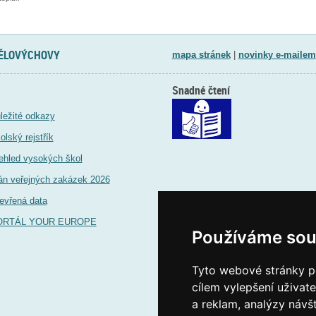
TĚLOVÝCHOVY
mapa stránek
|
novinky e-mailem
Snadné čtení
ležité odkazy
olský rejstřík
ehled vysokých škol
án veřejných zakázek 2026
evřená data
ORTÁL YOUR EUROPE
Používáme sou
Tyto webové stránky po
cílem vylepšení uživat
a reklam, analýzy návš