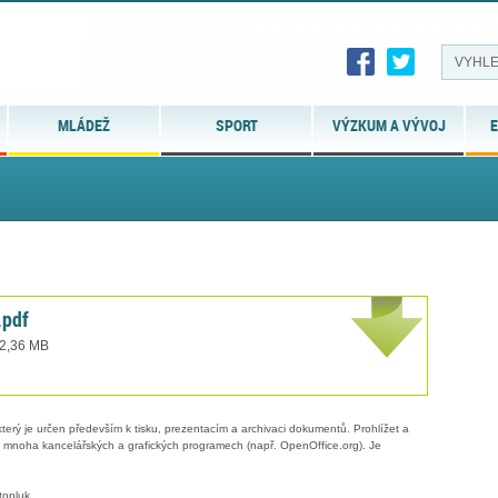
MLÁDEŽ
SPORT
VÝZKUM A VÝVOJ
E
.pdf
 2,36 MB
erý je určen především k tisku, prezentacím a archivaci dokumentů. Prohlížet a
 v mnoha kancelářských a grafických programech (např. OpenOffice.org). Je
topluk