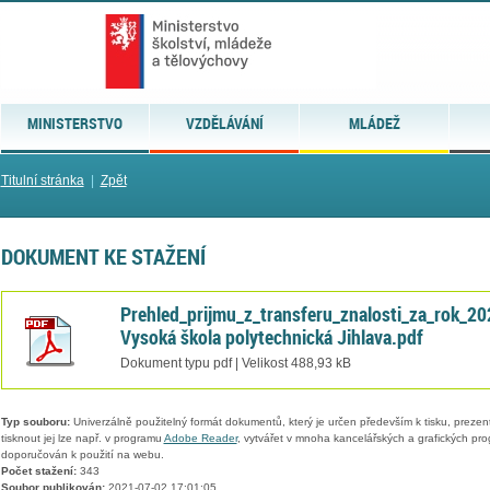
MINISTERSTVO
VZDĚLÁVÁNÍ
MLÁDEŽ
Titulní stránka
|
Zpět
DOKUMENT KE STAŽENÍ
Prehled_prijmu_z_transferu_znalosti_za_rok_20
Vysoká škola polytechnická Jihlava.pdf
Dokument typu pdf | Velikost 488,93 kB
Typ souboru:
Univerzálně použitelný formát dokumentů, který je určen především k tisku, prezen
tisknout jej lze např. v programu
Adobe Reader
, vytvářet v mnoha kancelářských a grafických pr
doporučován k použití na webu.
Počet stažení:
343
Soubor publikován:
2021-07-02 17:01:05