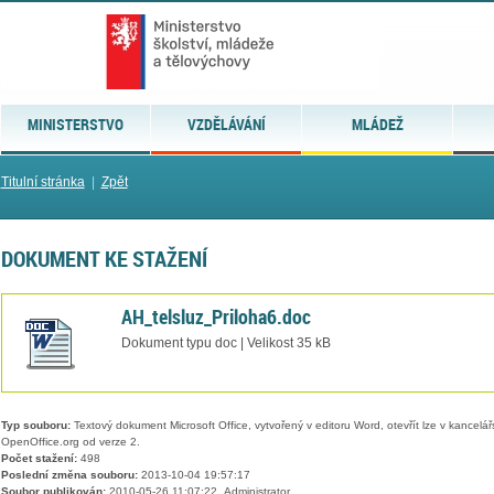
MINISTERSTVO
VZDĚLÁVÁNÍ
MLÁDEŽ
Titulní stránka
|
Zpět
DOKUMENT KE STAŽENÍ
AH_telsluz_Priloha6.doc
Dokument typu doc | Velikost 35 kB
Typ souboru:
Textový dokument Microsoft Office, vytvořený v editoru Word, otevřít lze v kancelářs
OpenOffice.org od verze 2.
Počet stažení:
498
Poslední změna souboru:
2013-10-04 19:57:17
Soubor publikován:
2010-05-26 11:07:22, Administrator