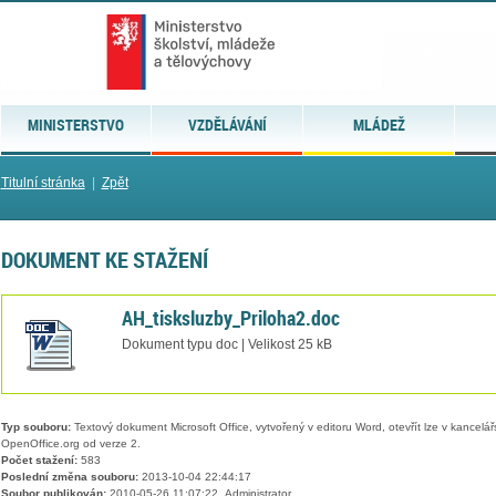
MINISTERSTVO
VZDĚLÁVÁNÍ
MLÁDEŽ
Titulní stránka
|
Zpět
DOKUMENT KE STAŽENÍ
AH_tisksluzby_Priloha2.doc
Dokument typu doc | Velikost 25 kB
Typ souboru:
Textový dokument Microsoft Office, vytvořený v editoru Word, otevřít lze v kancelářs
OpenOffice.org od verze 2.
Počet stažení:
583
Poslední změna souboru:
2013-10-04 22:44:17
Soubor publikován:
2010-05-26 11:07:22, Administrator