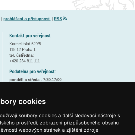
|
prohlášení o přístupnosti
|
RSS
Kontakt pro veřejnost
Karmelitská 529/5
118 12 Praha 1
tel. ústředna:
+420 234 811 111
Podatelna pro veřejnost:
pondělí a středa - 7:30-17:00
úterý a čtvrtek - 7:30-15:30
pátek - 7:30-14:00
bory cookies
8:30 - 9:30 - bezpečnostní přestávka
(více informací
ZDE
)
užívají soubory cookies a další sledovací nástroje s
Elektronická podatelna:
elského prostředí, zobrazení přizpůsobeného obsahu
posta@msmt
gov
cz
těvnosti webových stránek a zjištění zdroje