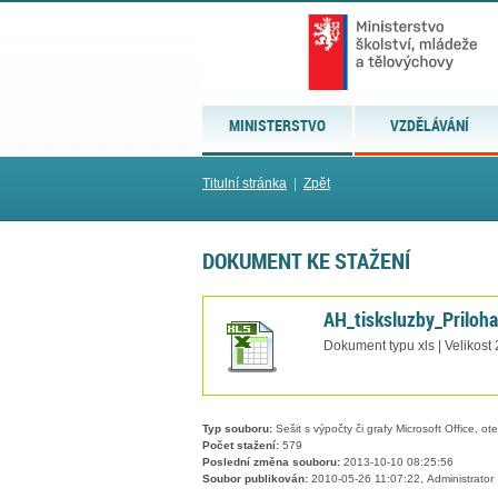
MINISTERSTVO
VZDĚLÁVÁNÍ
Titulní stránka
|
Zpět
DOKUMENT KE STAŽENÍ
AH_tisksluzby_Priloha
Dokument typu xls | Velikost
Typ souboru:
Sešit s výpočty či grafy Microsoft Office, ot
Počet stažení:
579
Poslední změna souboru:
2013-10-10 08:25:56
Soubor publikován:
2010-05-26 11:07:22, Administrator