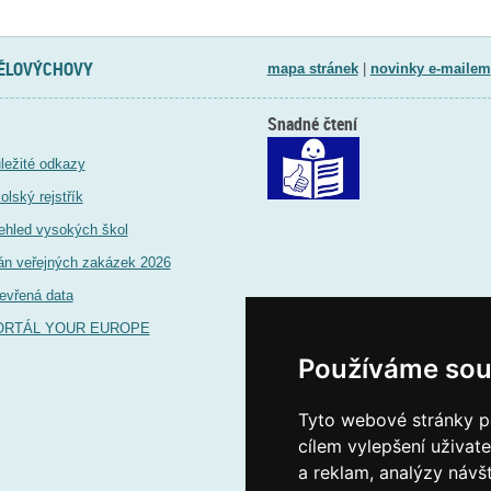
TĚLOVÝCHOVY
mapa stránek
|
novinky e-mailem
Snadné čtení
ležité odkazy
olský rejstřík
ehled vysokých škol
án veřejných zakázek 2026
evřená data
ORTÁL YOUR EUROPE
Používáme sou
Tyto webové stránky po
cílem vylepšení uživat
a reklam, analýzy návš