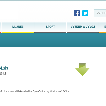
MLÁDEŽ
SPORT
VÝZKUM A VÝVOJ
E
4.xls
 29 kB
evřít lze v kancelářském balíku OpenOffice.org či Microsoft Office.