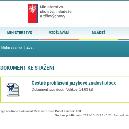
MINISTERSTVO
VZDĚLÁVÁNÍ
MLÁDEŽ
Titulní stránka
|
Zpět
DOKUMENT KE STAŽENÍ
Čestné prohlášení jazykové znalosti.docx
Dokument typu docx | Velikost 14,63 kB
Typ souboru:
Dokument Microsoft Office.
Počet stažení:
168
Soubor publikován:
2021-10-13 12:46:21, Svobodová