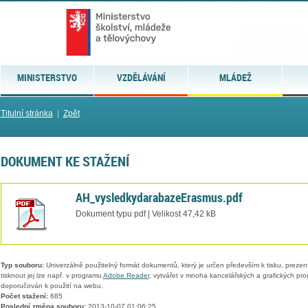
MINISTERSTVO
VZDĚLÁVÁNÍ
MLÁDEŽ
Titulní stránka
|
Zpět
DOKUMENT KE STAŽENÍ
AH_vysledkydarabazeErasmus.pdf
Dokument typu pdf | Velikost 47,42 kB
Typ souboru:
Univerzálně použitelný formát dokumentů, který je určen především k tisku, prezen
tisknout jej lze např. v programu
Adobe Reader
, vytvářet v mnoha kancelářských a grafických pr
doporučován k použití na webu.
Počet stažení:
685
Poslední změna souboru:
2013-10-07 01:06:25