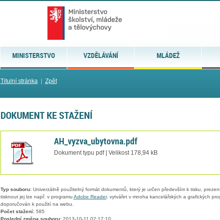
MINISTERSTVO
VZDĚLÁVÁNÍ
MLÁDEŽ
Titulní stránka
|
Zpět
DOKUMENT KE STAŽENÍ
AH_vyzva_ubytovna.pdf
Dokument typu pdf | Velikost 178,94 kB
Typ souboru:
Univerzálně použitelný formát dokumentů, který je určen především k tisku, prezen
tisknout jej lze např. v programu
Adobe Reader
, vytvářet v mnoha kancelářských a grafických pr
doporučován k použití na webu.
Počet stažení:
585
Poslední změna souboru:
2013-10-11 02:17:10