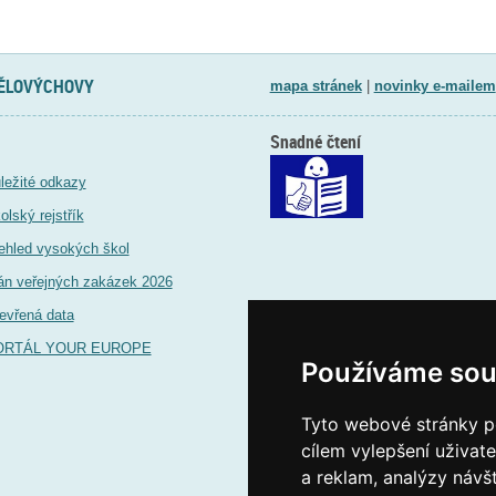
TĚLOVÝCHOVY
mapa stránek
|
novinky e-mailem
Snadné čtení
ležité odkazy
olský rejstřík
ehled vysokých škol
án veřejných zakázek 2026
evřená data
ORTÁL YOUR EUROPE
Používáme sou
Tyto webové stránky po
cílem vylepšení uživat
a reklam, analýzy návš