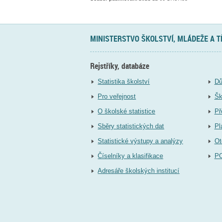
MINISTERSTVO ŠKOLSTVÍ, MLÁDEŽE A 
Rejstříky, databáze
Statistika školství
Dů
Pro veřejnost
Šk
O školské statistice
Př
Sběry statistických dat
Pl
Statistické výstupy a analýzy
Ot
Číselníky a klasifikace
P
Adresáře školských institucí