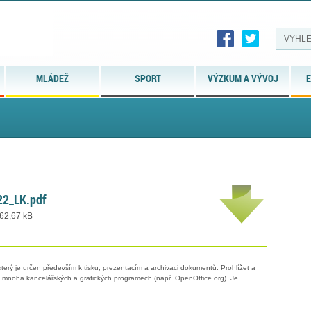
MLÁDEŽ
SPORT
VÝZKUM A VÝVOJ
E
2_LK.pdf
 62,67 kB
erý je určen především k tisku, prezentacím a archivaci dokumentů. Prohlížet a
 v mnoha kancelářských a grafických programech (např. OpenOffice.org). Je