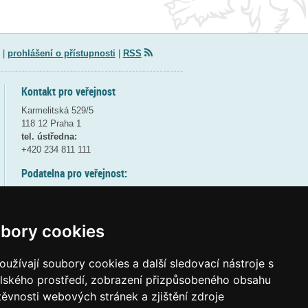
|
prohlášení o přístupnosti
|
RSS
Kontakt pro veřejnost
Karmelitská 529/5
118 12 Praha 1
tel. ústředna:
+420 234 811 111
Podatelna pro veřejnost:
pondělí a středa - 7:30-17:00
úterý a čtvrtek - 7:30-15:30
pátek - 7:30-14:00
bory cookies
8:30 - 9:30 - bezpečnostní přestávka
(více informací
ZDE
)
užívají soubory cookies a další sledovací nástroje s
elského prostředí, zobrazení přizpůsobeného obsahu
Elektronická podatelna:
těvnosti webových stránek a zjištění zdroje
posta@msmt
gov
cz