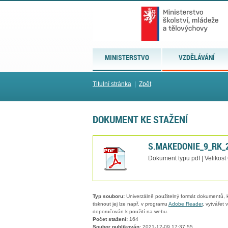
MINISTERSTVO
VZDĚLÁVÁNÍ
Titulní stránka
|
Zpět
DOKUMENT KE STAŽENÍ
S.MAKEDONIE_9_RK_2
Dokument typu pdf | Velikost
Typ souboru:
Univerzálně použitelný formát dokumentů, kt
tisknout jej lze např. v programu
Adobe Reader
, vytvářet
doporučován k použití na webu.
Počet stažení:
164
Soubor publikován:
2021-12-09 17:37:55