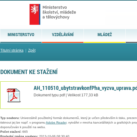
MINISTERSTVO
VZDĚLÁVÁNÍ
MLÁDEŽ
Titulní stránka
|
Zpět
DOKUMENT KE STAŽENÍ
AH_110510_ubytstravkonfPha_vyzva_uprava.p
Dokument typu pdf | Velikost 177,33 kB
Typ souboru:
Univerzálně použitelný formát dokumentů, který je určen především k tisku, prezen
tisknout jej lze např. v programu
Adobe Reader
, vytvářet v mnoha kancelářských a grafických pr
doporučován k použití na webu.
Počet stažení:
665
Poslední změna souboru:
2013-10-06 08:30:40