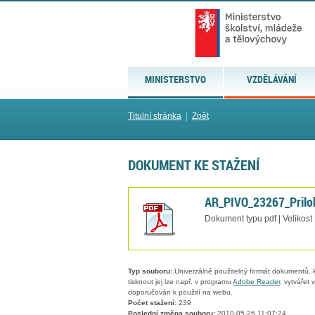
MINISTERSTVO
VZDĚLÁVÁNÍ
Titulní stránka
|
Zpět
DOKUMENT KE STAŽENÍ
AR_PIVO_23267_Prilo
Dokument typu pdf | Velikost
Typ souboru:
Univerzálně použitelný formát dokumentů, kt
tisknout jej lze např. v programu
Adobe Reader
, vytvářet
doporučován k použití na webu.
Počet stažení:
239
Poslední změna souboru:
2010-05-26 11:07:24