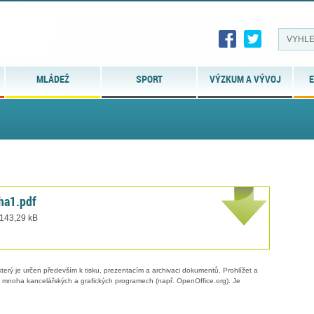
MLÁDEŽ
SPORT
VÝZKUM A VÝVOJ
E
ha1.pdf
 143,29 kB
erý je určen především k tisku, prezentacím a archivaci dokumentů. Prohlížet a
 v mnoha kancelářských a grafických programech (např. OpenOffice.org). Je