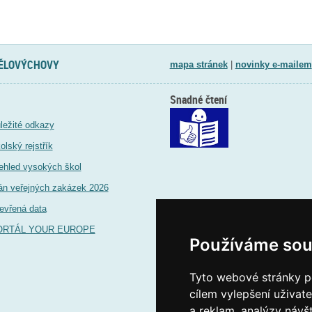
TĚLOVÝCHOVY
mapa stránek
|
novinky e-mailem
Snadné čtení
ležité odkazy
olský rejstřík
ehled vysokých škol
án veřejných zakázek 2026
evřená data
ORTÁL YOUR EUROPE
Používáme sou
Tyto webové stránky po
cílem vylepšení uživat
a reklam, analýzy návš