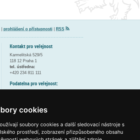
|
prohlášení o přístupnosti
|
RSS
Kontakt pro veřejnost
Karmelitská 529/5
118 12 Praha 1
tel. ústředna:
+420 234 811 111
Podatelna pro veřejnost:
pondělí a středa - 7:30-17:00
úterý a čtvrtek - 7:30-15:30
pátek - 7:30-14:00
bory cookies
8:30 - 9:30 - bezpečnostní přestávka
(více informací
ZDE
)
užívají soubory cookies a další sledovací nástroje s
elského prostředí, zobrazení přizpůsobeného obsahu
Elektronická podatelna:
těvnosti webových stránek a zjištění zdroje
posta@msmt
gov
cz