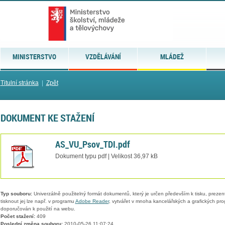
MINISTERSTVO
VZDĚLÁVÁNÍ
MLÁDEŽ
Titulní stránka
|
Zpět
DOKUMENT KE STAŽENÍ
AS_VU_Psov_TDI.pdf
Dokument typu pdf | Velikost 36,97 kB
Typ souboru:
Univerzálně použitelný formát dokumentů, který je určen především k tisku, prezen
tisknout jej lze např. v programu
Adobe Reader
, vytvářet v mnoha kancelářských a grafických pr
doporučován k použití na webu.
Počet stažení:
409
Poslední změna souboru:
2010-05-26 11:07:24