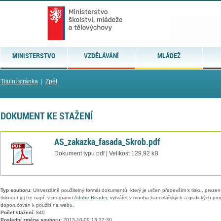
MINISTERSTVO
VZDĚLÁVÁNÍ
MLÁDEŽ
Titulní stránka
|
Zpět
DOKUMENT KE STAŽENÍ
AS_zakazka_fasada_Skrob.pdf
Dokument typu pdf | Velikost 129,92 kB
Typ souboru:
Univerzálně použitelný formát dokumentů, který je určen především k tisku, prezen
tisknout jej lze např. v programu
Adobe Reader
, vytvářet v mnoha kancelářských a grafických pr
doporučován k použití na webu.
Počet stažení:
840
Poslední změna souboru:
2013-10-09 13:32:30