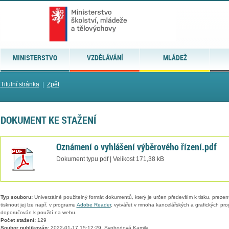
MINISTERSTVO
VZDĚLÁVÁNÍ
MLÁDEŽ
Titulní stránka
|
Zpět
DOKUMENT KE STAŽENÍ
Oznámení o vyhlášení výběrového řízení.pdf
Dokument typu pdf | Velikost 171,38 kB
Typ souboru:
Univerzálně použitelný formát dokumentů, který je určen především k tisku, prezen
tisknout jej lze např. v programu
Adobe Reader
, vytvářet v mnoha kancelářských a grafických pr
doporučován k použití na webu.
Počet stažení:
129
Soubor publikován:
2022-01-17 15:12:29, Svobodová Kamila