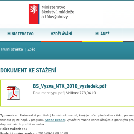
MINISTERSTVO
VZDĚLÁVÁNÍ
MLÁDEŽ
Titulní stránka
|
Zpět
DOKUMENT KE STAŽENÍ
BS_Vyzva_NTK_2010_vysledek.pdf
Dokument typu pdf | Velikost 778,94 kB
Typ souboru:
Univerzálně použitelný formát dokumentů, který je určen především k tisku, prezen
tisknout jej lze např. v programu
Adobe Reader
, vytvářet v mnoha kancelářských a grafických pr
doporučován k použití na webu.
Počet stažení:
661
Poslední změna souboru:
2013-09-02 08:40:08