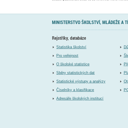
MINISTERSTVO ŠKOLSTVÍ, MLÁDEŽE A 
Rejstříky, databáze
Statistika školství
Dů
Pro veřejnost
Šk
O školské statistice
Př
Sběry statistických dat
Pl
Statistické výstupy a analýzy
Ot
Číselníky a klasifikace
P
Adresáře školských institucí