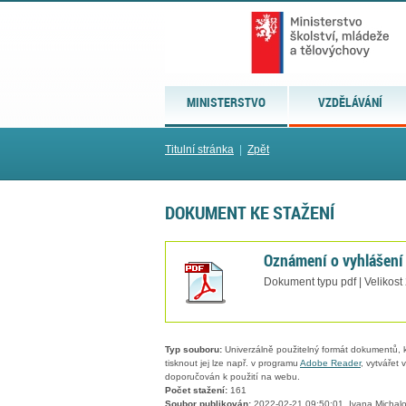
MINISTERSTVO
VZDĚLÁVÁNÍ
Titulní stránka
|
Zpět
DOKUMENT KE STAŽENÍ
Oznámení o vyhlášení
Dokument typu pdf | Velikost
Typ souboru:
Univerzálně použitelný formát dokumentů, kt
tisknout jej lze např. v programu
Adobe Reader
, vytvářet
doporučován k použití na webu.
Počet stažení:
161
Soubor publikován:
2022-02-21 09:50:01, Ivana Michal