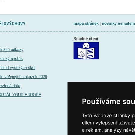
TĚLOVÝCHOVY
mapa stránek
|
novinky e-mailem
Snadné čtení
ležité odkazy
olský rejstřík
ehled vysokých škol
án veřejných zakázek 2026
evřená data
ORTÁL YOUR EUROPE
Používáme sou
Tyto webové stránky po
cílem vylepšení uživat
a reklam, analýzy návš