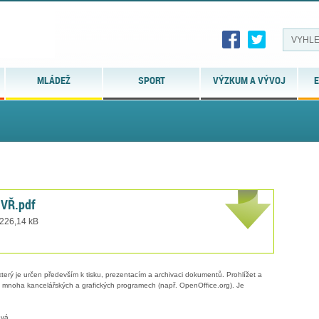
MLÁDEŽ
SPORT
VÝZKUM A VÝVOJ
E
 VŘ.pdf
 226,14 kB
erý je určen především k tisku, prezentacím a archivaci dokumentů. Prohlížet a
 v mnoha kancelářských a grafických programech (např. OpenOffice.org). Je
ová