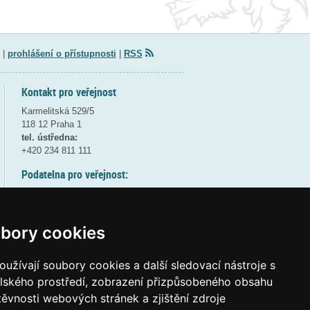
|
prohlášení o přístupnosti
|
RSS
Kontakt pro veřejnost
Karmelitská 529/5
118 12 Praha 1
tel. ústředna:
+420 234 811 111
Podatelna pro veřejnost:
pondělí a středa - 7:30-17:00
úterý a čtvrtek - 7:30-15:30
pátek - 7:30-14:00
bory cookies
8:30 - 9:30 - bezpečnostní přestávka
(více informací
ZDE
)
užívají soubory cookies a další sledovací nástroje s
elského prostředí, zobrazení přizpůsobeného obsahu
Elektronická podatelna:
těvnosti webových stránek a zjištění zdroje
posta@msmt
gov
cz