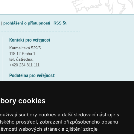
|
prohlášení o přístupnosti
|
RSS
Kontakt pro veřejnost
Karmelitská 529/5
118 12 Praha 1
tel. ústředna:
+420 234 811 111
Podatelna pro veřejnost:
pondělí a středa - 7:30-17:00
úterý a čtvrtek - 7:30-15:30
pátek - 7:30-14:00
bory cookies
8:30 - 9:30 - bezpečnostní přestávka
(více informací
ZDE
)
užívají soubory cookies a další sledovací nástroje s
elského prostředí, zobrazení přizpůsobeného obsahu
Elektronická podatelna:
těvnosti webových stránek a zjištění zdroje
posta@msmt
gov
cz