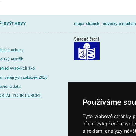
TĚLOVÝCHOVY
mapa stránek
|
novinky e-mailem
Snadné čtení
ležité odkazy
olský rejstřík
ehled vysokých škol
án veřejných zakázek 2026
evřená data
ORTÁL YOUR EUROPE
Používáme sou
Tyto webové stránky po
cílem vylepšení uživat
a reklam, analýzy návš