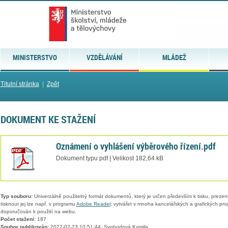
MINISTERSTVO
VZDĚLÁVÁNÍ
MLÁDEŽ
Titulní stránka
|
Zpět
DOKUMENT KE STAŽENÍ
Oznámení o vyhlášení výběrového řízení.pdf
Dokument typu pdf | Velikost 182,64 kB
Typ souboru:
Univerzálně použitelný formát dokumentů, který je určen především k tisku, prezen
tisknout jej lze např. v programu
Adobe Reader
, vytvářet v mnoha kancelářských a grafických pr
doporučován k použití na webu.
Počet stažení:
187
Soubor publikován:
2022-02-23 10:51:44, Svobodová Kamila