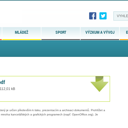
MLÁDEŽ
SPORT
VÝZKUM A VÝVOJ
E
pdf
 112,01 kB
erý je určen především k tisku, prezentacím a archivaci dokumentů. Prohlížet a
 v mnoha kancelářských a grafických programech (např. OpenOffice.org). Je