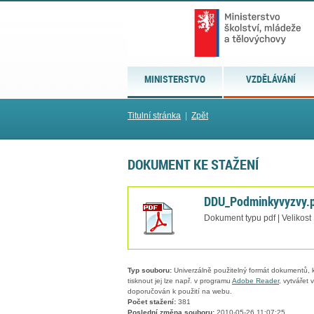
MINISTERSTVO
VZDĚLÁVÁNÍ
Titulní stránka
|
Zpět
DOKUMENT KE STAŽENÍ
DDU_Podminkyvyzvy.
Dokument typu pdf | Velikost
Typ souboru:
Univerzálně použitelný formát dokumentů, kt
tisknout jej lze např. v programu
Adobe Reader
, vytvářet
doporučován k použití na webu.
Počet stažení:
381
Poslední změna souboru:
2010-05-26 11:07:25