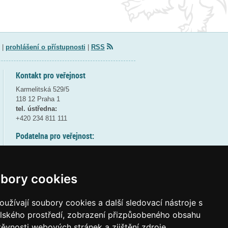
|
prohlášení o přístupnosti
|
RSS
Kontakt pro veřejnost
Karmelitská 529/5
118 12 Praha 1
tel. ústředna:
+420 234 811 111
Podatelna pro veřejnost:
pondělí a středa - 7:30-17:00
úterý a čtvrtek - 7:30-15:30
pátek - 7:30-14:00
bory cookies
8:30 - 9:30 - bezpečnostní přestávka
(více informací
ZDE
)
užívají soubory cookies a další sledovací nástroje s
elského prostředí, zobrazení přizpůsobeného obsahu
Elektronická podatelna:
těvnosti webových stránek a zjištění zdroje
posta@msmt
gov
cz