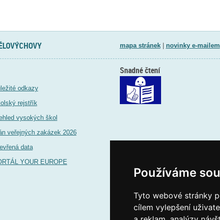
TĚLOVÝCHOVY
mapa stránek
|
novinky e-mailem
Snadné čtení
ležité odkazy
olský rejstřík
ehled vysokých škol
án veřejných zakázek 2026
evřená data
ORTÁL YOUR EUROPE
Používáme sou
Tyto webové stránky po
cílem vylepšení uživat
a reklam, analýzy návš