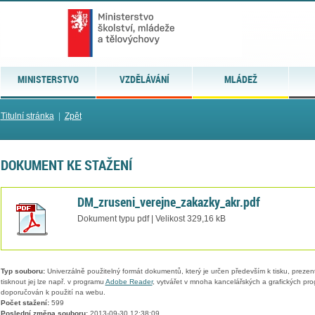
MINISTERSTVO
VZDĚLÁVÁNÍ
MLÁDEŽ
Titulní stránka
|
Zpět
DOKUMENT KE STAŽENÍ
DM_zruseni_verejne_zakazky_akr.pdf
Dokument typu pdf | Velikost 329,16 kB
Typ souboru:
Univerzálně použitelný formát dokumentů, který je určen především k tisku, prezen
tisknout jej lze např. v programu
Adobe Reader
, vytvářet v mnoha kancelářských a grafických pr
doporučován k použití na webu.
Počet stažení:
599
Poslední změna souboru:
2013-09-30 12:38:09