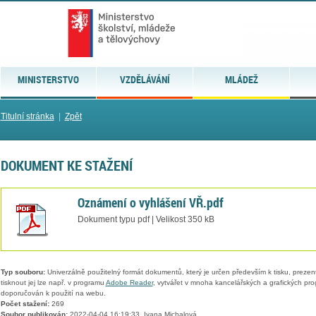
MINISTERSTVO
VZDĚLÁVÁNÍ
MLÁDEŽ
Titulní stránka
|
Zpět
DOKUMENT KE STAŽENÍ
Oznámení o vyhlášení VŘ.pdf
Dokument typu pdf | Velikost 350 kB
Typ souboru:
Univerzálně použitelný formát dokumentů, který je určen především k tisku, prezen
tisknout jej lze např. v programu
Adobe Reader
, vytvářet v mnoha kancelářských a grafických pr
doporučován k použití na webu.
Počet stažení:
269
Soubor publikován:
2022-04-04 16:19:33, Ivana Michalová