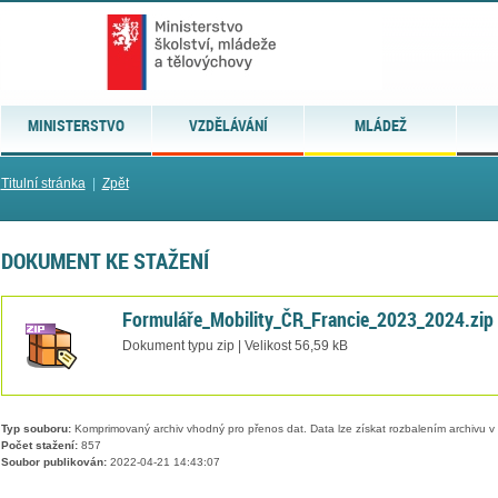
MINISTERSTVO
VZDĚLÁVÁNÍ
MLÁDEŽ
Titulní stránka
|
Zpět
DOKUMENT KE STAŽENÍ
Formuláře_Mobility_ČR_Francie_2023_2024.zip
Dokument typu zip | Velikost 56,59 kB
Typ souboru:
Komprimovaný archiv vhodný pro přenos dat. Data lze získat rozbalením archivu 
Počet stažení:
857
Soubor publikován:
2022-04-21 14:43:07