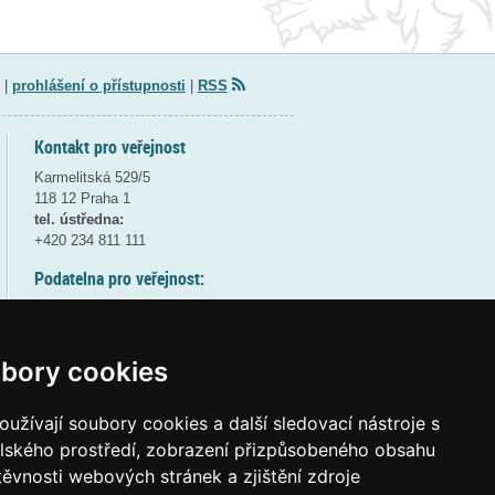
|
prohlášení o přístupnosti
|
RSS
Kontakt pro veřejnost
Karmelitská 529/5
118 12 Praha 1
tel. ústředna:
+420 234 811 111
Podatelna pro veřejnost:
pondělí a středa - 7:30-17:00
úterý a čtvrtek - 7:30-15:30
pátek - 7:30-14:00
bory cookies
8:30 - 9:30 - bezpečnostní přestávka
(více informací
ZDE
)
užívají soubory cookies a další sledovací nástroje s
elského prostředí, zobrazení přizpůsobeného obsahu
Elektronická podatelna:
těvnosti webových stránek a zjištění zdroje
posta@msmt
gov
cz