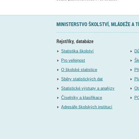
MINISTERSTVO ŠKOLSTVÍ, MLÁDEŽE A 
Rejstříky, databáze
Statistika školství
Dů
Pro veřejnost
Šk
O školské statistice
Př
Sběry statistických dat
Pl
Statistické výstupy a analýzy
Ot
Číselníky a klasifikace
P
Adresáře školských institucí