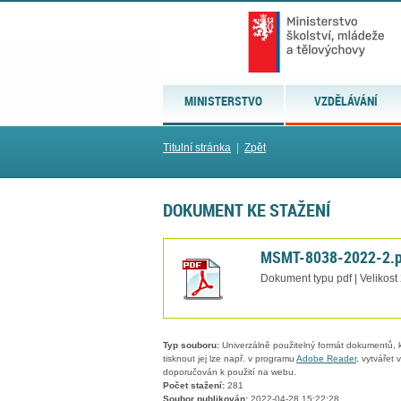
MINISTERSTVO
VZDĚLÁVÁNÍ
Titulní stránka
|
Zpět
DOKUMENT KE STAŽENÍ
MSMT-8038-2022-2.p
Dokument typu pdf | Velikost
Typ souboru:
Univerzálně použitelný formát dokumentů, kt
tisknout jej lze např. v programu
Adobe Reader
, vytvářet
doporučován k použití na webu.
Počet stažení:
281
Soubor publikován:
2022-04-28 15:22:28