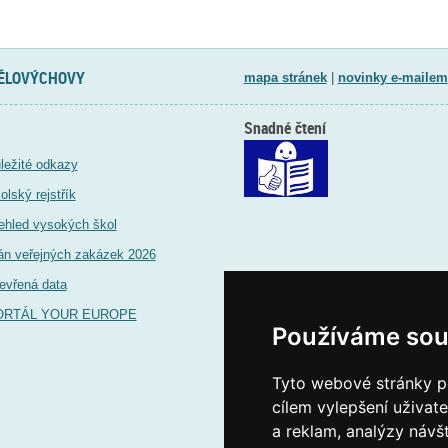
TĚLOVÝCHOVY
mapa stránek
|
novinky e-mailem
Snadné čtení
ležité odkazy
olský rejstřík
ehled vysokých škol
án veřejných zakázek 2026
evřená data
ORTÁL YOUR EUROPE
Používáme sou
Tyto webové stránky po
cílem vylepšení uživat
a reklam, analýzy návš