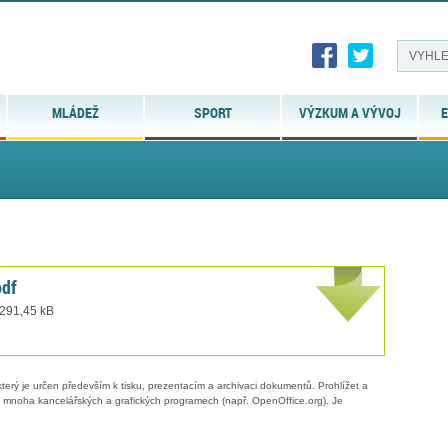
MLÁDEŽ
SPORT
VÝZKUM A VÝVOJ
E
df
 291,45 kB
erý je určen především k tisku, prezentacím a archivaci dokumentů. Prohlížet a
 v mnoha kancelářských a grafických programech (např. OpenOffice.org). Je