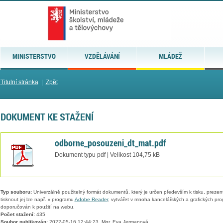
MINISTERSTVO
VZDĚLÁVÁNÍ
MLÁDEŽ
Titulní stránka
|
Zpět
DOKUMENT KE STAŽENÍ
odborne_posouzeni_dt_mat.pdf
Dokument typu pdf | Velikost 104,75 kB
Typ souboru:
Univerzálně použitelný formát dokumentů, který je určen především k tisku, prezen
tisknout jej lze např. v programu
Adobe Reader
, vytvářet v mnoha kancelářských a grafických pr
doporučován k použití na webu.
Počet stažení:
435
Soubor publikován:
2022-05-16 12:44:23, Mgr. Eva Jermanová