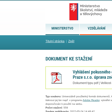
MINISTERSTVO
VZDĚLÁVÁNÍ
Titulní stránka
|
Zpět
DOKUMENT KE STAŽENÍ
Vyhlášení pokusného 
Praze s.r.o. úprava zn
Dokument typu pdf | Velikost
Typ souboru:
Univerzálně použitelný formát dokumentů, kt
tisknout jej lze např. v programu
Adobe Reader
, vytvářet
doporučován k použití na webu.
Počet stažení:
559
Soubor publikován:
2022-05-24 14:48:42