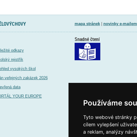
TĚLOVÝCHOVY
mapa stránek
|
novinky e-mailem
Snadné čtení
ležité odkazy
olský rejstřík
ehled vysokých škol
án veřejných zakázek 2026
evřená data
ORTÁL YOUR EUROPE
Používáme sou
Tyto webové stránky po
cílem vylepšení uživat
a reklam, analýzy návš