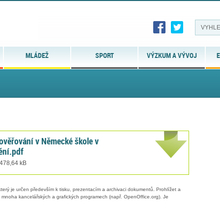
MLÁDEŽ
SPORT
VÝZKUM A VÝVOJ
E
ověřování v Německé škole v
ění.pdf
 478,64 kB
erý je určen především k tisku, prezentacím a archivaci dokumentů. Prohlížet a
 v mnoha kancelářských a grafických programech (např. OpenOffice.org). Je