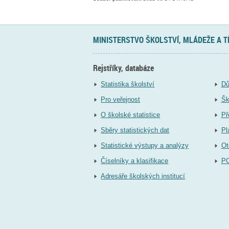
MINISTERSTVO ŠKOLSTVÍ, MLÁDEŽE A 
Rejstříky, databáze
Statistika školství
Dů
Pro veřejnost
Šk
O školské statistice
Př
Sběry statistických dat
Pl
Statistické výstupy a analýzy
Ot
Číselníky a klasifikace
P
Adresáře školských institucí