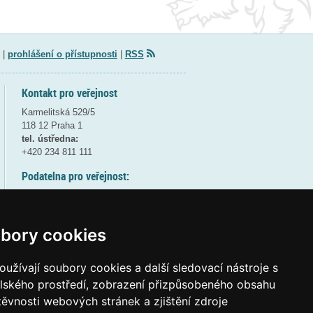
|
prohlášení o přístupnosti
|
RSS
Kontakt pro veřejnost
Karmelitská 529/5
118 12 Praha 1
tel. ústředna:
+420 234 811 111
Podatelna pro veřejnost:
pondělí a středa - 7:30-17:00
úterý a čtvrtek - 7:30-15:30
pátek - 7:30-14:00
bory cookies
8:30 - 9:30 - bezpečnostní přestávka
(více informací
ZDE
)
užívají soubory cookies a další sledovací nástroje s
elského prostředí, zobrazení přizpůsobeného obsahu
Elektronická podatelna:
těvnosti webových stránek a zjištění zdroje
posta@msmt
gov
cz