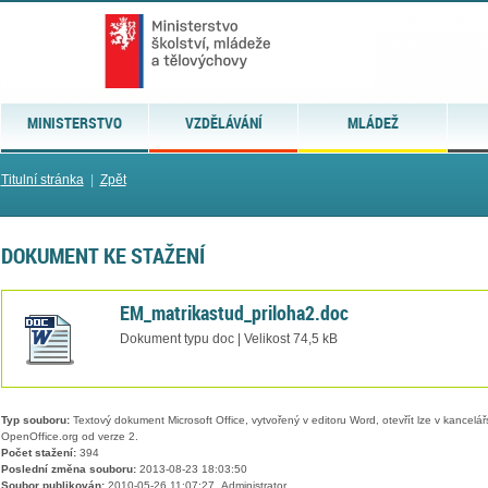
MINISTERSTVO
VZDĚLÁVÁNÍ
MLÁDEŽ
Titulní stránka
|
Zpět
DOKUMENT KE STAŽENÍ
EM_matrikastud_priloha2.doc
Dokument typu doc | Velikost 74,5 kB
Typ souboru:
Textový dokument Microsoft Office, vytvořený v editoru Word, otevřít lze v kancelářs
OpenOffice.org od verze 2.
Počet stažení:
394
Poslední změna souboru:
2013-08-23 18:03:50
Soubor publikován:
2010-05-26 11:07:27, Administrator