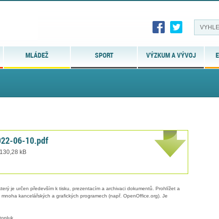
MLÁDEŽ
SPORT
VÝZKUM A VÝVOJ
E
022-06-10.pdf
 130,28 kB
erý je určen především k tisku, prezentacím a archivaci dokumentů. Prohlížet a
 v mnoha kancelářských a grafických programech (např. OpenOffice.org). Je
topluk