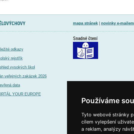
TĚLOVÝCHOVY
mapa stránek
|
novinky e-mailem
Snadné čtení
ležité odkazy
olský rejstřík
ehled vysokých škol
án veřejných zakázek 2026
evřená data
ORTÁL YOUR EUROPE
Používáme sou
Tyto webové stránky po
cílem vylepšení uživat
a reklam, analýzy návš