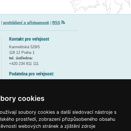
|
prohlášení o přístupnosti
|
RSS
Kontakt pro veřejnost
Karmelitská 529/5
118 12 Praha 1
tel. ústředna:
+420 234 811 111
Podatelna pro veřejnost:
pondělí a středa - 7:30-17:00
úterý a čtvrtek - 7:30-15:30
pátek - 7:30-14:00
bory cookies
8:30 - 9:30 - bezpečnostní přestávka
(více informací
ZDE
)
užívají soubory cookies a další sledovací nástroje s
elského prostředí, zobrazení přizpůsobeného obsahu
Elektronická podatelna:
těvnosti webových stránek a zjištění zdroje
posta@msmt
gov
cz