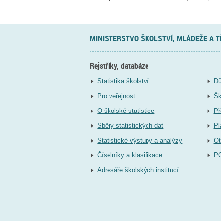
MINISTERSTVO ŠKOLSTVÍ, MLÁDEŽE A 
Rejstříky, databáze
Statistika školství
Dů
Pro veřejnost
Šk
O školské statistice
Př
Sběry statistických dat
Pl
Statistické výstupy a analýzy
Ot
Číselníky a klasifikace
P
Adresáře školských institucí