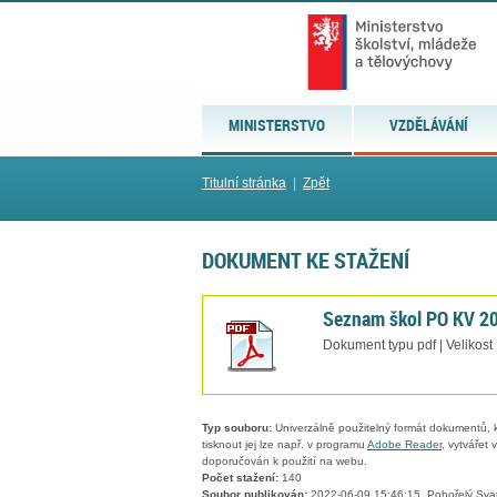
MINISTERSTVO
VZDĚLÁVÁNÍ
Titulní stránka
|
Zpět
DOKUMENT KE STAŽENÍ
Seznam škol PO KV 2
Dokument typu pdf | Velikost
Typ souboru:
Univerzálně použitelný formát dokumentů, kt
tisknout jej lze např. v programu
Adobe Reader
, vytvářet
doporučován k použití na webu.
Počet stažení:
140
Soubor publikován:
2022-06-09 15:46:15, Pohořelý Sva